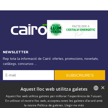
NEWSLETTER
Rep tota la informació de Cairó: ofertes, promocions, novetats,
catàlegs, concursos ...
SUBSCRIURE'S
×
Aquest lloc web utilitza galetes
Cairó
Productes
Energies Renovables
Aquest lloc web utilitza galetes per millorar l'experiència de l'usuari.
En utilitzar el nostre lloc web, accepteu totes les galetes d’acord amb
CATALAN
Eficiència Energètica
Ofertes
Solucions
Blog
Outlet
la nostra Política de galetes.
Llegir-ne més