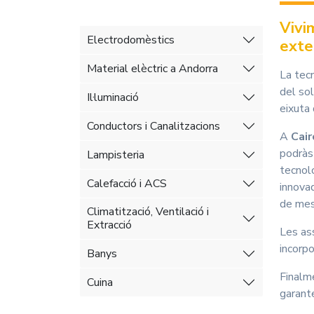
Vivi
Electrodomèstics
exte
Material elèctric a Andorra
La tec
del sol
Il·luminació
eixuta
Conductors i Canalitzacions
A
Cair
podràs
Lampisteria
tecnol
Calefacció i ACS
innovad
de mes
Climatització, Ventilació i
Extracció
Les a
incorpo
Banys
Finalm
Cuina
garante