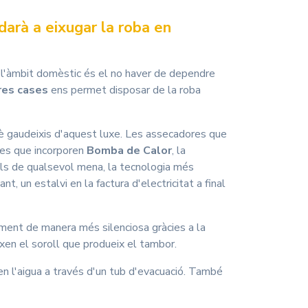
darà a eixugar la roba en
e l'àmbit domèstic és el no haver de dependre
res cases
ens permet disposar de la roba
 gaudeixis d'aquest luxe. Les assecadores que
les que incorporen
Bomba de Calor
, la
ols de qualsevol mena, la tecnologia més
t, un estalvi en la factura d'electricitat a final
ment de manera més silenciosa gràcies a la
ixen el soroll que produeix el tambor.
en l'aigua a través d'un tub d'evacuació. També