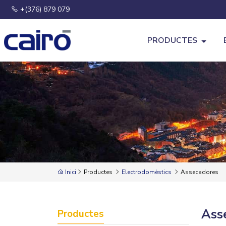
+(376) 879 079
PRODUCTES
Inici
Productes
Electrodomèstics
Assecadores
Ass
Productes