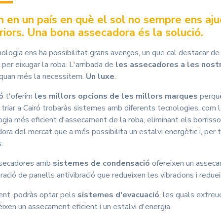
m en un país en què el sol no sempre ens aju
riors. Una bona assecadora és la solució.
nologia ens ha possibilitat grans avenços, un que cal destacar d
 per eixugar la roba. L'arribada de
les assecadores a les nost
 quan més la necessitem.
Un luxe
.
ó
t'oferim
les millors opcions de les millors marques
perquè
 triar a Cairó trobaràs sistemes amb diferents tecnologies, com 
ogia més eficient d'assecament de la roba, eliminant els borriss
ora del mercat que a més possibilita un estalvi energètic i, per tan
.
ssecadores amb
sistemes de condensació
ofereixen un asseca
ració de panells antivibració que redueixen les vibracions i redue
ent, podràs optar pels
sistemes d'evacuació
, les quals extreu
ixen un assecament eficient i un estalvi d'energia.