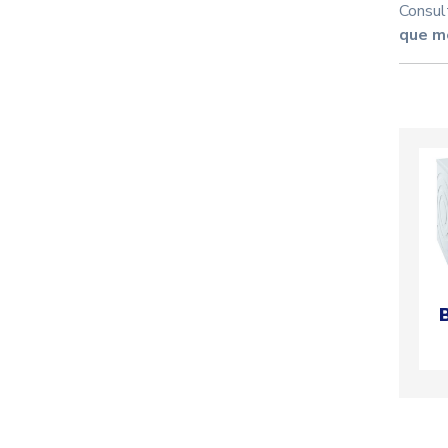
Consul
que mé