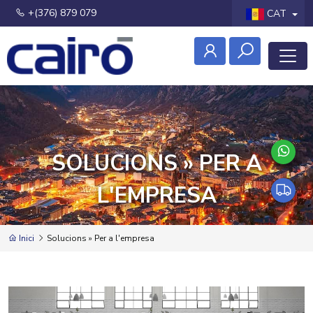
+(376) 879 079
CAT
SOLUCIONS » PER A
L'EMPRESA
Inici
Solucions » Per a l'empresa