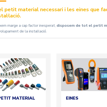
el petit material necessari i les eines que 
stal·lació.
xem marge a cap factor inesperat,
disposem de tot el petit ma
lupament de la instal·lació.
PETIT MATERIAL
EINES