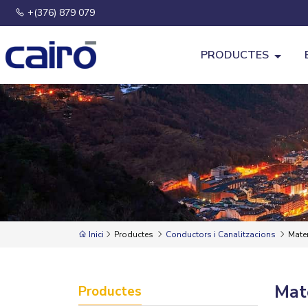
+(376) 879 079
PRODUCTES
Inici
Productes
Conductors i Canalitzacions
Mater
Mate
Productes