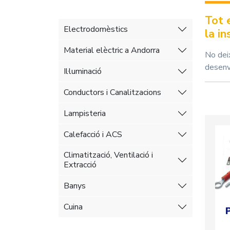
Tot 
Electrodomèstics
la in
Material elèctric a Andorra
No dei
desenvo
Il·luminació
Conductors i Canalitzacions
Lampisteria
Calefacció i ACS
Climatització, Ventilació i
Extracció
Banys
Cuina