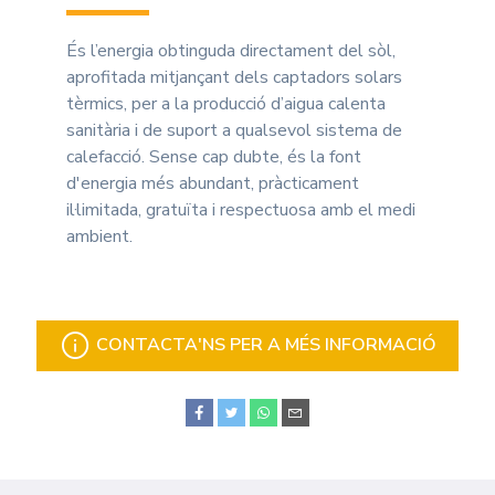
És l’energia obtinguda directament del sòl,
aprofitada mitjançant dels captadors solars
tèrmics, per a la producció d’aigua calenta
sanitària i de suport a qualsevol sistema de
calefacció. Sense cap dubte, és la font
d'energia més abundant, pràcticament
il·limitada, gratuïta i respectuosa amb el medi
ambient.
CONTACTA'NS PER A MÉS INFORMACIÓ