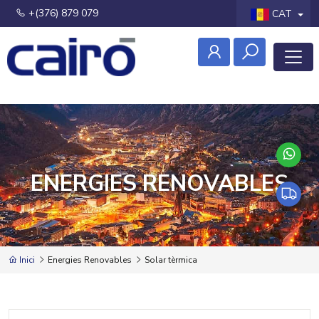
+(376) 879 079
CAT
ENERGIES RENOVABLES
Inici
Energies Renovables
Solar tèrmica