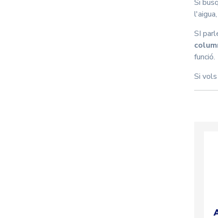
Si busq
l'aigua
SI parl
colum
funció.
Si vol