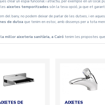
ues crear un espai funcional i atractiu, per exemple en un local
, les
aixetes temporitzades
són la teva opció, ja que et garan
em del bany, no podem deixar de parlar de les dutxes, i en aquest
nes de dutxa
que tenim en estoc, amb dissenys per a tota mena
s
la millor aixeteria sanitària, a Cairó
tenim les propostes que
AIXETES DE
AIXETES