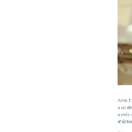
Amb
l
a un
di
a més d
d'últi