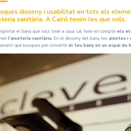
usques disseny i usabilitat en tots els eleme
eteria sanitària. A Cairó tenim les que vols.
mpletar el bany que vols tenir a casa, cal tenir en compte
els e
nen
l'aixeteria sanitària
. En el disseny del bany, les
aixetes i 
jament que busques per convertir
el teu bany en un espai de 