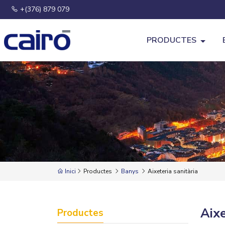
+(376) 879 079
PRODUCTES
Inici
Productes
Banys
Aixeteria sanitària
Aixe
Productes