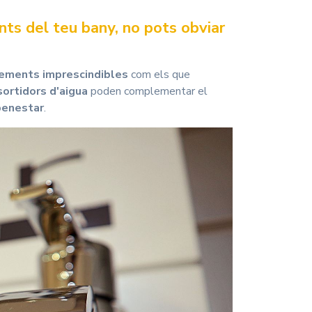
nts del teu bany, no pots obviar
lements imprescindibles
com els que
sortidors d'aigua
poden complementar el
benestar
.