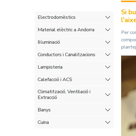
Si b
Electrodomèstics
l'aix
Material elèctric a Andorra
Per co
compo
Il·luminació
plante
Conductors i Canalitzacions
Lampisteria
Calefacció i ACS
Climatització, Ventilació i
Extracció
Banys
Cuina