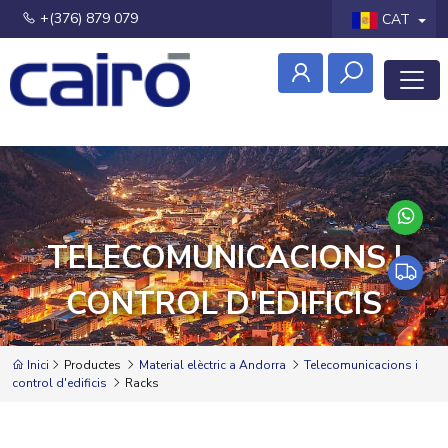
+(376) 879 079
CAT
TELECOMUNICACIONS I
CONTROL D'EDIFICIS
Inici
Productes
Material elèctric a Andorra
Telecomunicacions i
control d'edificis
Racks