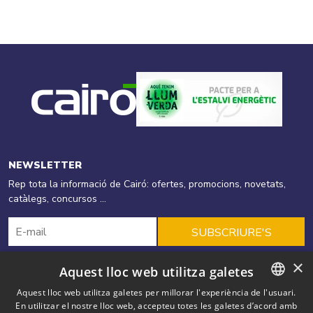
NEWSLETTER
Rep tota la informació de Cairó: ofertes, promocions, novetats,
catàlegs, concursos ...
SUBSCRIURE'S
×
Aquest lloc web utilitza galetes
Cairó
Productes
Energies Renovables
Aquest lloc web utilitza galetes per millorar l'experiència de l'usuari.
En utilitzar el nostre lloc web, accepteu totes les galetes d’acord amb
CATALAN
Eficiència Energètica
Ofertes
Solucions
Blog
Outlet