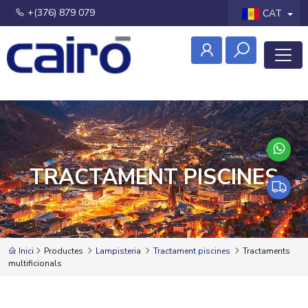
+(376) 879 079
CAT
TRACTAMENT PISCINES
Inici
Productes
Lampisteria
Tractament piscines
Tractaments
multificionals