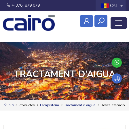
+(376) 879 079
CAT
TRACTAMENT D’AIGUA
Inici
Productes
Lampisteria
Tractament d’aigua
Descalcificació