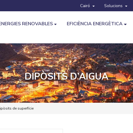
Cairó
Solucions
ENERGIES RENOVABLES
EFICIÈNCIA ENERGÈTICA
DIPÒSITS D’AIGUA
pòsits de superfície