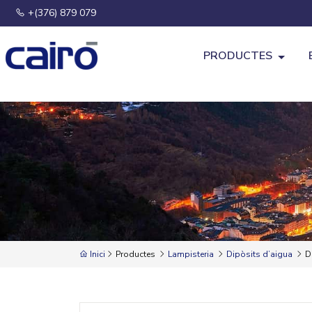
+(376) 879 079
PRODUCTES
Inici
Productes
Lampisteria
Dipòsits d’aigua
Di