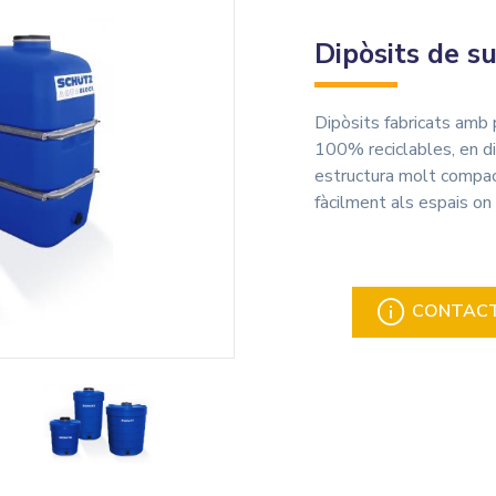
Dipòsits de su
Dipòsits fabricats amb 
100% reciclables, en d
estructura molt compa
fàcilment als espais on
CONTACTA