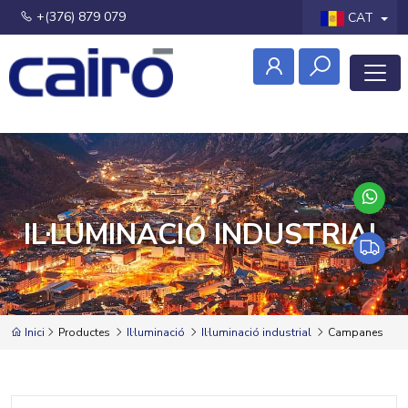
+(376) 879 079
CAT
IL·LUMINACIÓ INDUSTRIAL
Inici
Productes
Il·luminació
Il·luminació industrial
Campanes