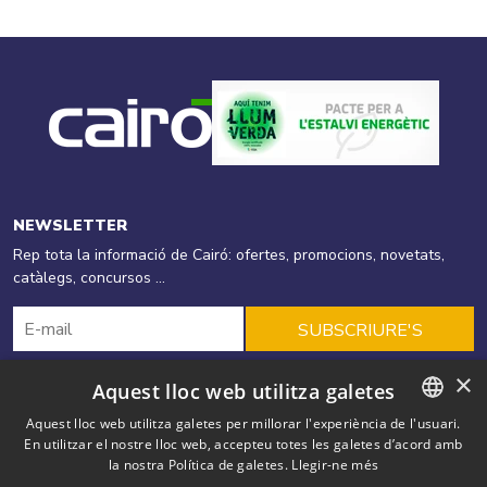
NEWSLETTER
Rep tota la informació de Cairó: ofertes, promocions, novetats,
catàlegs, concursos ...
SUBSCRIURE'S
×
Aquest lloc web utilitza galetes
Cairó
Productes
Energies Renovables
Aquest lloc web utilitza galetes per millorar l'experiència de l'usuari.
En utilitzar el nostre lloc web, accepteu totes les galetes d’acord amb
CATALAN
Eficiència Energètica
Ofertes
Solucions
Blog
Outlet
la nostra Política de galetes.
Llegir-ne més
SPANISH