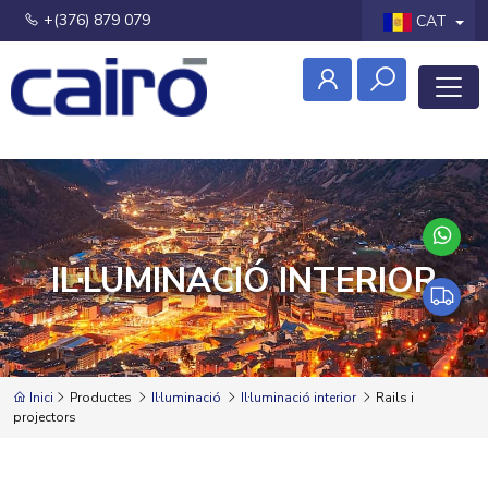
+(376) 879 079
CAT
IL·LUMINACIÓ INTERIOR
Inici
Productes
Il·luminació
Il·luminació interior
Rails i
projectors