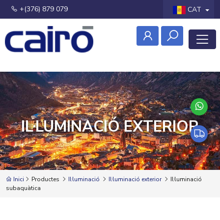
+(376) 879 079
CAT
IL·LUMINACIÓ EXTERIOR
Inici
Productes
Il·luminació
Il·luminació exterior
Il·luminació
subaquàtica