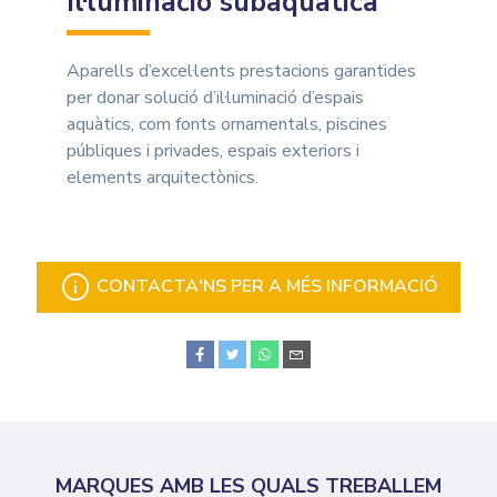
Il·luminació subaquàtica
Aparells d’excel·lents prestacions garantides
per donar solució d’il·luminació d’espais
aquàtics, com fonts ornamentals, piscines
públiques i privades, espais exteriors i
elements arquitectònics.
CONTACTA'NS PER A MÉS INFORMACIÓ
MARQUES AMB LES QUALS TREBALLEM