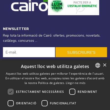
NEWSLETTER
Rep tota la informació de Cairó: ofertes, promocions, novetats,
catàlegs, concursos ...
SUBSCRIURE'S
×
Aquest lloc web utilitza galetes
Cairó
Productes
Energies Renovables
Aquest lloc web utilitza galetes per millorar l'experiència de l'usuari.
En utilitzar el nostre lloc web, accepteu totes les galetes d’acord amb
CATALAN
Eficiència Energètica
Ofertes
Solucions
Blog
Outlet
la nostra Política de galetes.
Llegir-ne més
SPANISH
Contacte
ESTRICTAMENT NECESSÀRIES
RENDIMENT
ENGLISH
Cairó. Av. Salou, 55 AD500 Andorra la Vella Principat d'Andorra
+
ORIENTACIÓ
FUNCIONALITAT
FRENCH
(376) 879 079