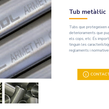
Tub metàl·lic
Tubs que protegeixen e
deterioraments que pugu
els cops, etc. És impor
tinguin les característi
reglaments i normative
CONTACTA