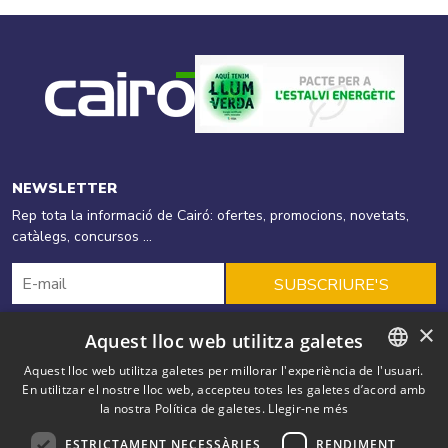
NEWSLETTER
Rep tota la informació de Cairó: ofertes, promocions, novetats,
catàlegs, concursos ...
SUBSCRIURE'S
×
Aquest lloc web utilitza galetes
Cairó
Productes
Energies Renovables
Aquest lloc web utilitza galetes per millorar l'experiència de l'usuari.
En utilitzar el nostre lloc web, accepteu totes les galetes d’acord amb
CATALAN
Eficiència Energètica
Ofertes
Solucions
Blog
Outlet
la nostra Política de galetes.
Llegir-ne més
SPANISH
Contacte
ESTRICTAMENT NECESSÀRIES
RENDIMENT