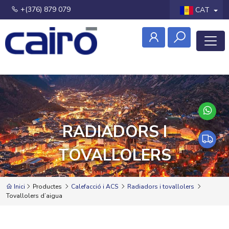
+(376) 879 079
CAT
RADIADORS I
TOVALLOLERS
Inici
Productes
Calefacció i ACS
Radiadors i tovallolers
Tovallolers d’aigua