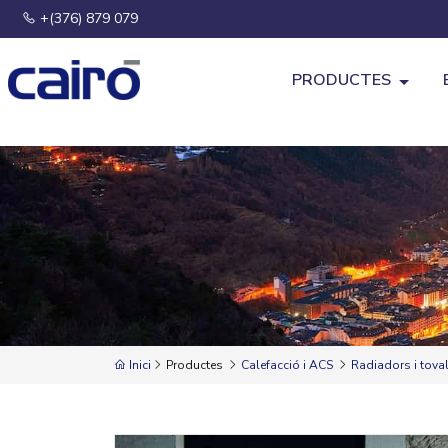
+(376) 879 079
PRODUCTES
Inici
Productes
Calefacció i ACS
Radiadors i toval