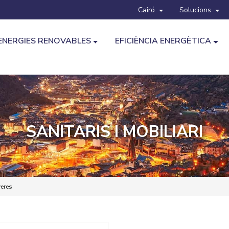
Cairó
Solucions
ENERGIES RENOVABLES
EFICIÈNCIA ENERGÈTICA
SANITARIS I MOBILIARI
eres