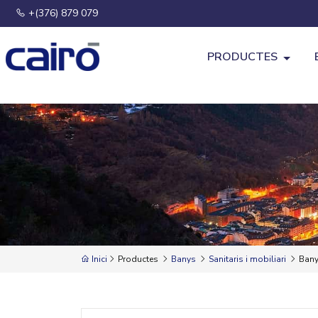
+(376) 879 079
PRODUCTES
Inici
Productes
Banys
Sanitaris i mobiliari
Bany