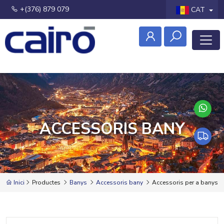
+(376) 879 079
CAT
ACCESSORIS BANY
Inici
Productes
Banys
Accessoris bany
Accessoris per a banys