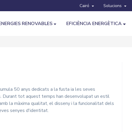
Cairó
Solucions
ENERGIES RENOVABLES
EFICIÈNCIA ENERGÈTICA
mula 50 anys dedicats a la fusta ia les seves
tes. Durant tot aquest temps han desenvolupat un estil
 amb la màxima qualitat, el disseny i la funcionalitat dels
ves senyes d'identitat.