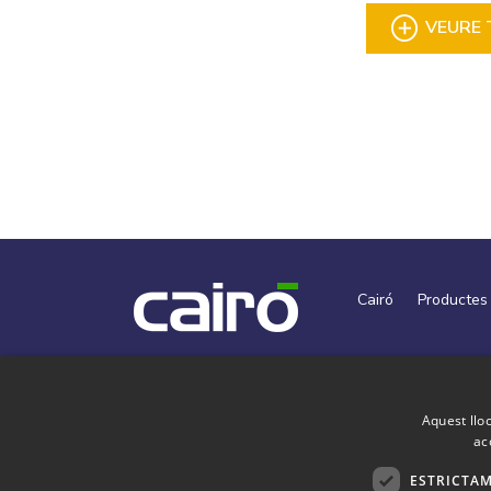
VEURE 
Cairó
Productes
Cairó. Av. 
Aquest lloc
ac
ESTRICTAM