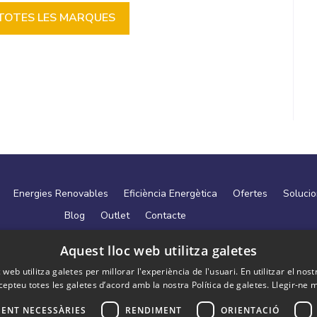
TOTES LES MARQUES
Energies Renovables
Eficiència Energètica
Ofertes
Soluci
Blog
Outlet
Contacte
Aquest lloc web utilitza galetes
Salou, 55 AD500 Andorra la Vella Principat d'Andorra
+(376) 879 079
Avís Legal
·
Política de Privacitat
·
Política de cookies
 web utilitza galetes per millorar l'experiència de l'usuari. En utilitzar el nost
cepteu totes les galetes d’acord amb la nostra Política de galetes.
Llegir-ne 
ENT NECESSÀRIES
RENDIMENT
ORIENTACIÓ