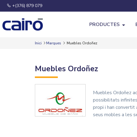
+(376) 879 079
PRODUCTES
Inici
Marques
Muebles Ordoñez
Muebles Ordoñez
Muebles Ordoñez acu
possibilitats infini
propi i han convertit
seus mobles a les se