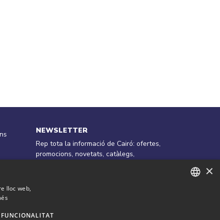
NEWSLETTER
ons
Rep tota la informació de Cairó: ofertes,
promocions, novetats, catàlegs,
concursos ...
×
SUBSCRIURE'S
re lloc web,
més
CATALAN
SPANISH
FUNCIONALITAT