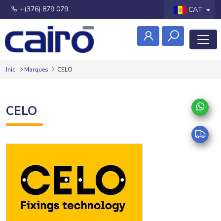
+(376) 879 079
CAT
Inici
Marques
CELO
CELO