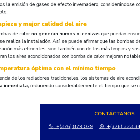
os la emisión de gases de efecto invernadero, considerándose c
ble.
mpieza y mejor calidad del aire
mbas de calor
no generan humos ni cenizas
que puedan ensucia
e realiza la instalación. Así, se puede afirmar que las bombas d
zación más eficientes, sino también uno de los más limpios y sos
ran los aires acondicionados con bomba de calor mejoran notablem
emperatura óptima con el mínimo tiempo
encia de los radiadores tradicionales, los sistemas de aire acon
a inmediata,
reduciendo considerablemente el tiempo que se ne
CONTÁCTANOS
+(376) 879 079
+(376) 323 3