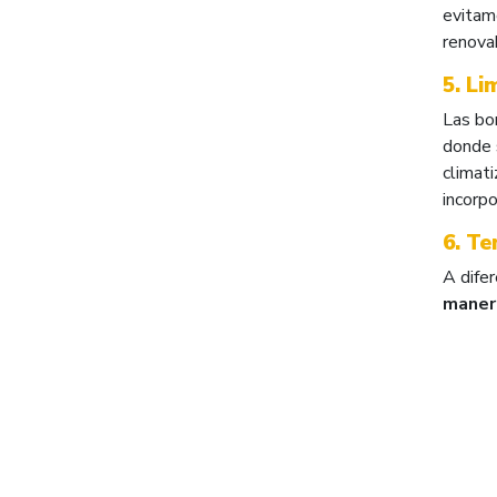
evitam
renova
5. Li
Las bo
donde s
climati
incorpo
6. T
A difer
maner