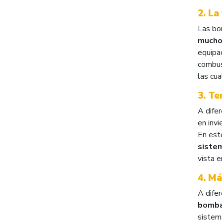
2. La
Las bo
mucho 
equipa
combus
las cua
3. Te
A difer
en invi
En est
sistem
vista 
4. Má
A dife
bomba
sistem