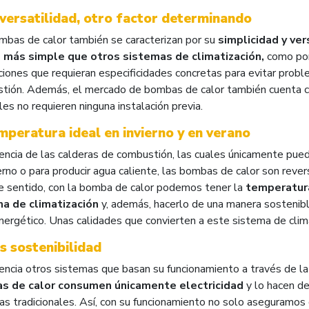
 versatilidad, otro factor determinando
mbas de calor también se caracterizan por su
simplicidad y ver
más simple que otros sistemas de climatización,
como por
ciones que requieran especificidades concretas para evitar prob
tión. Además, el mercado de bombas de calor también cuenta 
les no requieren ninguna instalación previa.
mperatura ideal en invierno y en verano
encia de las calderas de combustión, las cuales únicamente pueden
erno o para producir agua caliente, las bombas de calor son revers
e sentido, con la bomba de calor podemos tener la
temperatura
a de climatización
y, además, hacerlo de una manera sostenib
energético. Unas calidades que convierten a este sistema de clim
s sostenibilidad
rencia otros sistemas que basan su funcionamiento a través de l
s de calor consumen únicamente electricidad
y lo hacen d
as tradicionales. Así, con su funcionamiento no solo aseguramo