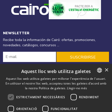
NEWSLETTER
Recibe toda la información de Cairó: ofertas, promociones,
novedades, catálogos, concursos ...
SUSCRIBIRSE
×
Aquest lloc web utilitza galetes
Cairó
Productos
Energias Renovables
Aquest lloc web utilitza galetes per millorar l'experiència de l'usuari.
En utilitzar el nostre lloc web, accepteu totes les galetes d’acord amb
CATALAN
Eficiencia energética
Ofertas
Soluciones
Blog
la nostra Política de galetes.
Llegir-ne més
SPANISH
Outlet
Contacto
ESTRICTAMENT NECESSÀRIES
RENDIMENT
ENGLISH
Cairó. Av. Salou, 55 AD500 Andorra la Vella Principat d'Andorra
+
ORIENTACIÓ
FUNCIONALITAT
FRENCH
(376) 879 079