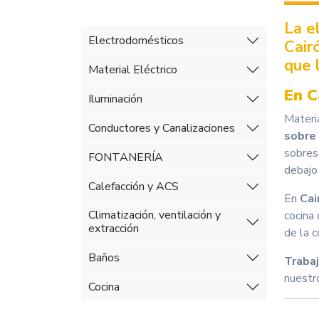
La e
Electrodomésticos
Cair
que 
Material Eléctrico
En C
Iluminación
Materia
Conductores y Canalizaciones
sobre
sobres
FONTANERÍA
debajo
Calefacción y ACS
En
Cai
Climatización, ventilación y
cocina
extracción
de la c
Baños
Trabaj
nuestr
Cocina