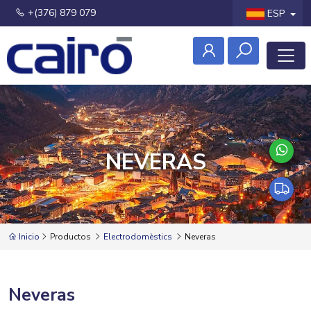
+(376) 879 079
ESP
NEVERAS
Inicio
Productos
Electrodomèstics
Neveras
Neveras