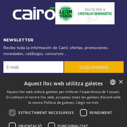
NEWSLETTER
Recibe toda la información de Cairó: ofertas, promociones,
novedades, catálogos, concursos ...
SUSCRIBIRSE
×
Aquest lloc web utilitza galetes
Cairó
Productos
Energias Renovables
Aquest lloc web utilitza galetes per millorar l'experiència de l'usuari.
En utilitzar el nostre lloc web, accepteu totes les galetes d’acord amb
CATALAN
Eficiencia energética
Ofertas
Soluciones
Blog
la nostra Política de galetes.
Llegir-ne més
SPANISH
Outlet
Contacto
ESTRICTAMENT NECESSÀRIES
RENDIMENT
ENGLISH
Cairó. Av. Salou, 55 AD500 Andorra la Vella Principat d'Andorra
+
ORIENTACIÓ
FUNCIONALITAT
FRENCH