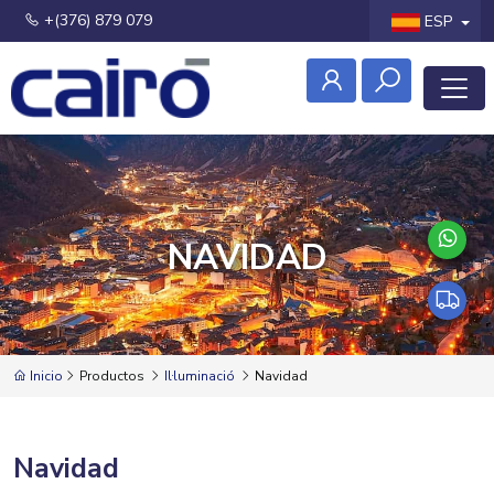
+(376) 879 079
ESP
NAVIDAD
Inicio
Productos
Il·luminació
Navidad
Navidad